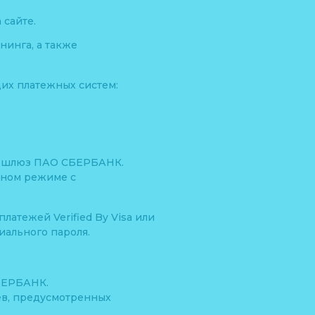
 сайте.
нинга, а также
их платежных систем:
ый шлюз ПАО СБЕРБАНК.
нном режиме с
атежей Verified By Visa или
иального пароля.
БЕРБАНК.
ев, предусмотренных