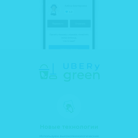
заветное слово "клининг"👆🏼
.
Та-даааам! Через полчаса я уже
наяривала в директ
@ubery_
и
рассчитывала стоимость уборки на их
сайте.
В общем, за трешку с одним сортиром
просят 2890.
Я считаю можно себе позволить даже
не в преддверии Нового Года.
.
Плюс чистящие средства у них какие-то
модные и экологически чистые, а у нас
Чуча периодически впадает в котазм, и
лижет самые неожиданные
поверхности.
.
Немного жаль, что они не прислали мне
брутального самца в стрингах, но тогда
квартира так и осталась бы неубранной
😁
.
И муж, муж! Повторить то, что он сказал
Новые технологии
переступив вечером порог дома, не
позволяет мне врожденная
Используем высокотехнологические