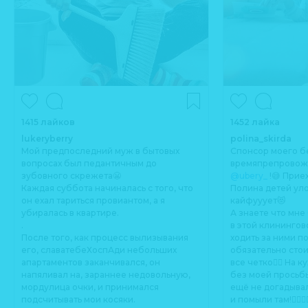
1415 лайков
1452 лайка
lukeryberry
polina_skirda
Мой предпоследний муж в бытовых
Спонсор моего 
вопросах был педантичным до
времяпрепровожд
зубовного скрежета😬
@ubery_
!😅 Приеха
Каждая суббота начиналась с того, что
Полина детей уло
он ехал тариться провиантом, а я
кайфууует😻
убиралась в квартире.
А знаете что мне
.
в этой клинингов
После того, как процесс вылизывания
ходить за ними по
его, славатебеХоспАди небольших
обязательно стоит
апартаментов заканчивался, он
все четко👌🏻 На к
напяливал на, зараннее недовольную,
без моей просьб
мордулица очки, и принимался
ещё не догадыва
подсчитывать мои косяки.
и помыли там!👍🏻👍🏻