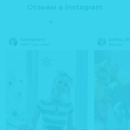
Отзывы в instagram
lukeryberry
polina_sk
МФК "Сан Сити"
Barnaul