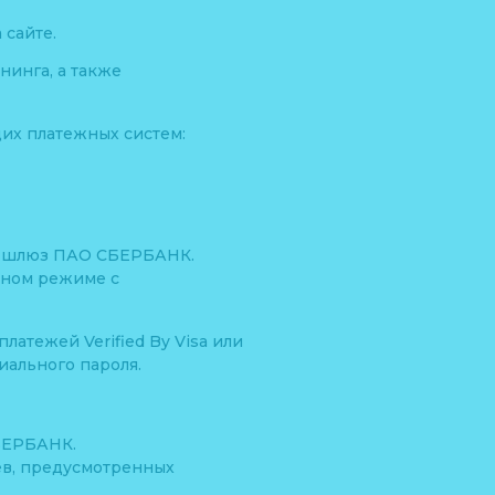
 сайте.
нинга, а также
их платежных систем:
ый шлюз ПАО СБЕРБАНК.
нном режиме с
атежей Verified By Visa или
иального пароля.
БЕРБАНК.
ев, предусмотренных