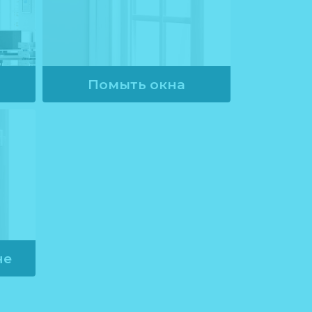
Помыть окна
от
1050
руб.
не