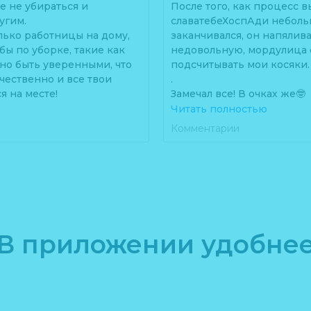
е не убираться и
После того, как процесс в
угим.
славатебеХоспАди неболь
олько работницы на дому,
заканчивался, он напялива
ы по уборке, такие как
недовольную, мордулица 
но быть уверенными, что
подсчитывать мои косяки.
чественно и все твои
.
я на месте!
Замечал все! В очках же🤓
То с покойной матушки пы
Читать полностью
как приглашённый клининг
рубашки его не достаточ
Комментарии
поднимает самооценку и,
развесила, то отпечатки 
оводить больше времени с
столешнице не стерла.
ом, видеть его улыбки и
А если, не дай бог, паути
олы с плитой и говорить
пропустила, то неделю без
ирается!»
Убирать лучше не стала, 
задумалась😉
иной, отойди от плиты и
.
В приложении удобне
У нынешнего мужа прете
жилплощадь побольше, плю
вас я дарю скидку 1000₽
чемпион по наведению х
 генеральную уборку
бардака.
Поэтому примерно за меся