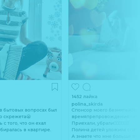
1452 лайка
polina_skirda
 бытовых вопросах был
Спонсор моего безмятежно
о скрежета😬
времяпрепровождения - кл
с того, что он ехал
Приехали, убрали👍🏻👍🏻👍🏻
убиралась в квартире.
Полина детей уложила спать
А знаете что мне больше все