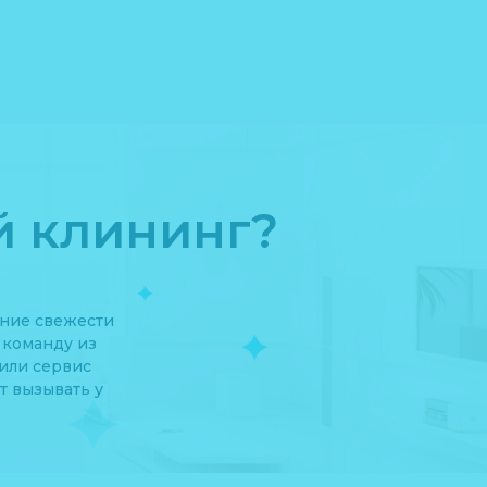
й клининг?
ение свежести
 команду из
или сервис
т вызывать у