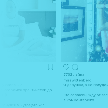
7702 лайка
misswittenberg
 слово ... ?
Я девушка, а не посудо
ем ссоримся практически до
⠀
😏😏
Кто согласен, жду от в
в комментариях!
вернулся в 5 утра(это ж с
⠀