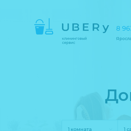
8 96
Яросл
клининговый
сервис
До
1 комната
1 