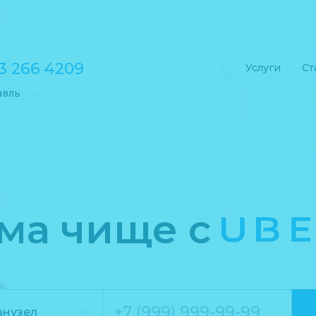
3 266 4209
Услуги
Ст
авль
ма чище с
UBE
санузел