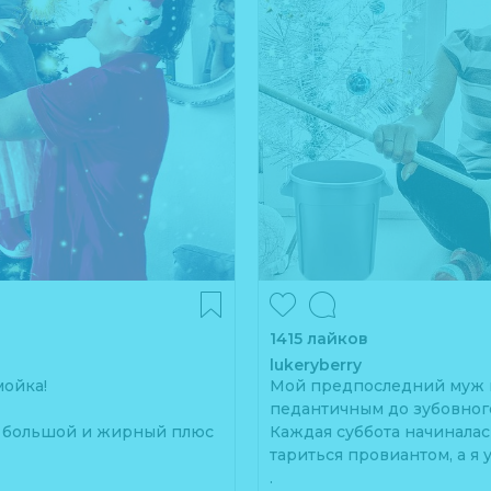
1415 лайков
lukeryberry
мойка!
Мой предпоследний муж в
педантичным до зубовног
ас большой и жирный плюс
Каждая суббота начиналась 
тариться провиантом, а я 
.