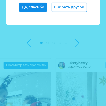
Да, спасибо
Выбрать другой
Отзывы в instagram
lukeryberry
Посмотреть профиль
МФК "Сан Сити"