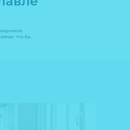
лавле
раздников,
ейчас. Что бы