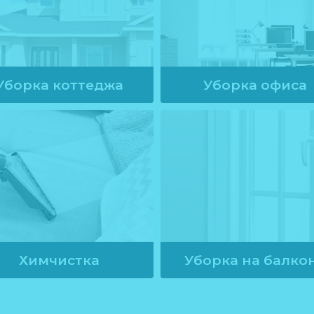
Уборка коттеджа
Уборка офиса
от
2000
руб.
от
1550
руб.
Химчистка
Уборка на балко
от
1000
руб.
от
2250
руб.