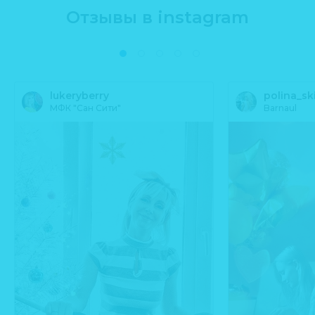
Отзывы в instagram
lukeryberry
polina_sk
МФК "Сан Сити"
Barnaul