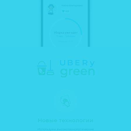
заветное слово "клининг"👆🏼
.
Та-даааам! Через полчаса я уже
наяривала в директ
@ubery_
и
рассчитывала стоимость уборки на их
сайте.
В общем, за трешку с одним сортиром
просят 2890.
Я считаю можно себе позволить даже
не в преддверии Нового Года.
.
Плюс чистящие средства у них какие-то
модные и экологически чистые, а у нас
Чуча периодически впадает в котазм, и
лижет самые неожиданные
поверхности.
.
Немного жаль, что они не прислали мне
брутального самца в стрингах, но тогда
квартира так и осталась бы неубранной
😁
.
И муж, муж! Повторить то, что он сказал
Новые технологии
переступив вечером порог дома, не
позволяет мне врожденная
Используем высокотехнологические