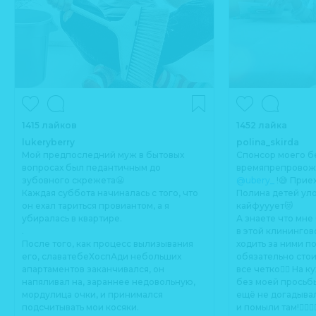
1415 лайков
1452 лайка
lukeryberry
polina_skirda
Мой предпоследний муж в бытовых
Спонсор моего 
вопросах был педантичным до
времяпрепровожд
зубовного скрежета😬
@ubery_
!😅 Приеха
Каждая суббота начиналась с того, что
Полина детей уло
он ехал тариться провиантом, а я
кайфууует😻
убиралась в квартире.
А знаете что мне
.
в этой клинингов
После того, как процесс вылизывания
ходить за ними по
его, славатебеХоспАди небольших
обязательно стоит
апартаментов заканчивался, он
все четко👌🏻 На к
напяливал на, зараннее недовольную,
без моей просьб
мордулица очки, и принимался
ещё не догадыва
подсчитывать мои косяки.
и помыли там!👍🏻👍🏻