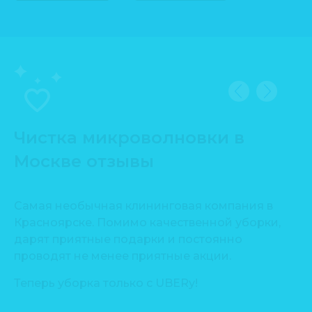
Чистка микроволновки в
Москве отзывы
Самая необычная клининговая компания в
Сп
Красноярске. Помимо качественной уборки,
пр
дарят приятные подарки и постоянно
Уб
проводят не менее приятные акции.
ть
Де
Теперь уборка только с UBERу!