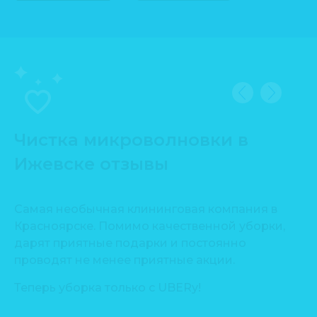
Чистка микроволновки в
Ижевске отзывы
Самая необычная клининговая компания в
Сп
Красноярске. Помимо качественной уборки,
пр
дарят приятные подарки и постоянно
Уб
проводят не менее приятные акции.
ть
Де
Теперь уборка только с UBERу!