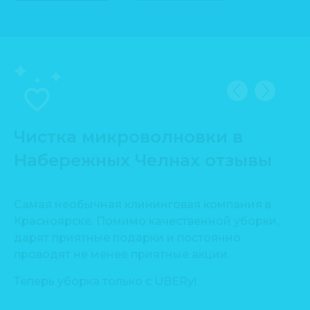
Чистка микроволновки в
Набережных Челнах отзывы
Самая необычная клининговая компания в
Сп
Красноярске. Помимо качественной уборки,
пр
дарят приятные подарки и постоянно
Уб
проводят не менее приятные акции.
ть
Де
Теперь уборка только с UBERу!