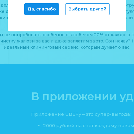
 делаете уборку в офисе? Раз в году по плану силами сот
Да, спасибо
Выбрать другой
же давно в прошлом. Новая рабочая схема от UBERy: регу
ивающий клининг с влажной уборкой и чисткой жалюзи 
ы не попробовать, особенно с кэшбеком 20% от каждого з
чистку жалюзи за вас и даже заплатим за это. Сон наяву? Н
идеальный клининговый сервис, который думает о вас.
В приложении у
Приложение UBERy – это супер-выгода:
2000 рублей на счет каждому новом