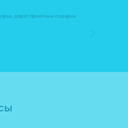
орки, дарят приятные подарки
Спасибо команде
сы