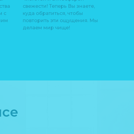
ства
свежести! Теперь Вы знаете,
м с
куда обратиться, чтобы
ним
повторить эти ощущения. Мы
делаем мир чище!
исе