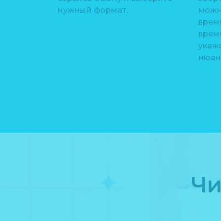
нужный формат.
можн
время
врем
укажи
нюан
Чи