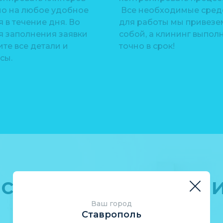
о на любое удобное
Все необходимые сред
 в течение дня. Во
для работы мы привезе
я заполнения заявки
собой, а клининг выпол
те все детали и
точно в срок!
сы.
стка жалюзи в оф
Ваш город
Ставрополь