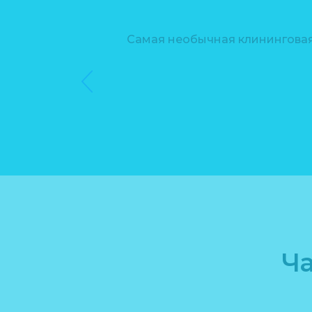
Самая необычная клининговая
шие средства для
Ч