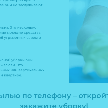
т чрезмерно яркого
зве они не заслуживают
льна. Это несколько
ьные моющие средства.
об угрызениях совести
ксной уборки они
 жалюзи. Это
льных или вертикальных
ей квартире.
пылью по телефону – откро
закажите уборку!