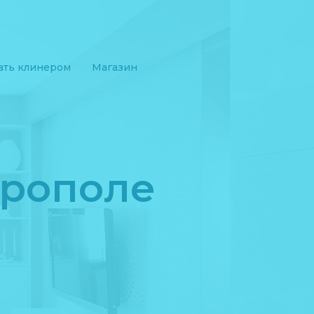
ать клинером
Магазин
врополе