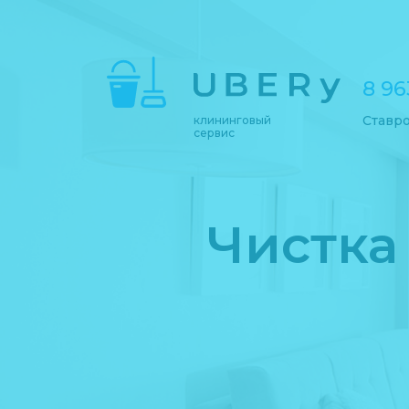
8 96
Ставр
клининговый
сервис
Чистка