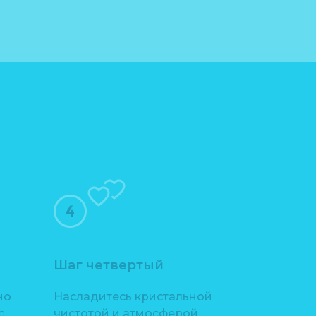
Шаг четвертый
но
Насладитесь кристальной
.
чистотой и атмосферой