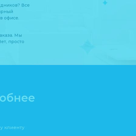
рудников? Все
лярный
в офисе.
аказа. Мы
ет, просто
добнее
у клиенту