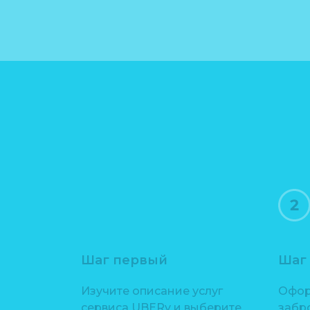
Шаг первый
Шаг
Изучите описание услуг
Офор
сервиса UBERy и выберите
забр