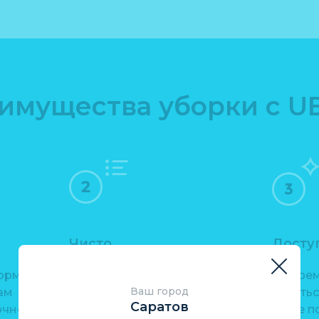
имущества уборки с U
Чисто
Досту
орма
Мы делаем мир чище с
Во вре
Ваш город
ам
помощью экологических
занять
Саратов
очной
средств. Профессиональные
даже по