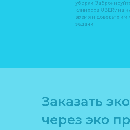
уборки. Забронируйт
клинеров UBERy на н
время и доверьте им
задачи.
Заказать эк
через эко п