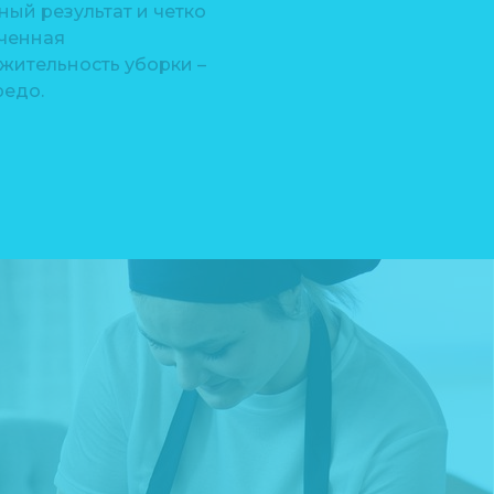
ый результат и четко
ченная
жительность уборки –
редо.