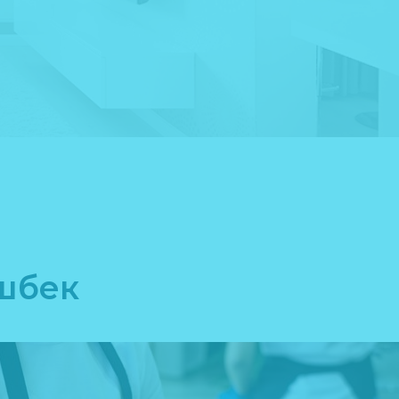
эшбек