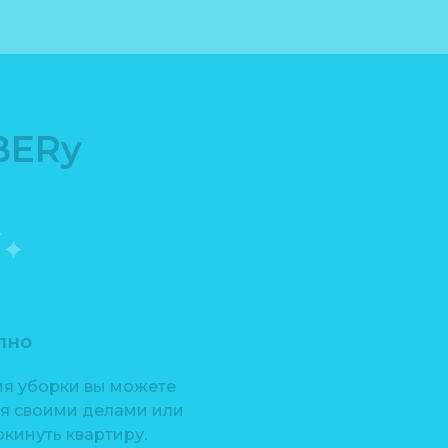
BERy
пно
мя уборки вы можете
ся своими делами или
кинуть квартиру.