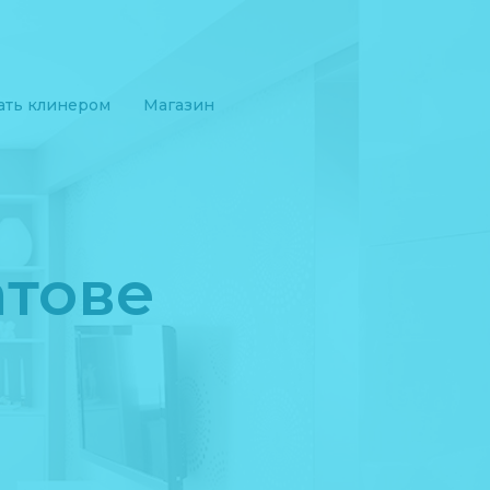
ать клинером
Магазин
атове