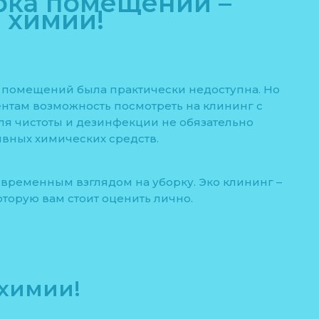
рка помещений –
 химии!
 помещений была практически недоступна. Но
ентам возможность посмотреть на клининг с
Для чистоты и дезинфекции не обязательно
ивных химических средств.
овременным взглядом на уборку. Эко клининг –
оторую вам стоит оценить лично.
 химии!